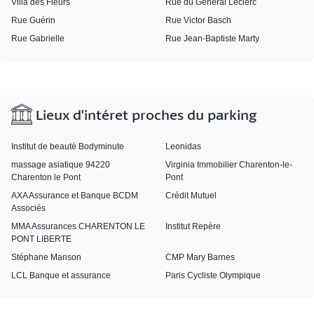
Villa des Fleurs
Rue du Général Leclerc
Rue Guérin
Rue Victor Basch
Rue Gabrielle
Rue Jean-Baptiste Marty
Lieux d'intéret proches du parking
Institut de beauté Bodyminute
Leonidas
massage asiatique 94220
Virginia Immobilier Charenton-le-
Charenton le Pont
Pont
AXA Assurance et Banque BCDM
Crédit Mutuel
Associés
MMA Assurances CHARENTON LE
Institut Repère
PONT LIBERTE
Stéphane Manson
CMP Mary Barnes
LCL Banque et assurance
Paris Cycliste Olympique