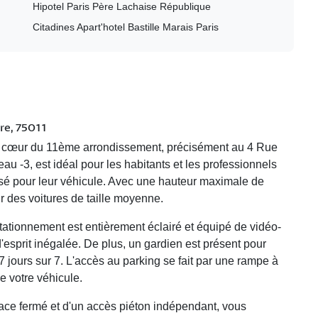
Hipotel Paris Père Lachaise République
Citadines Apart'hotel Bastille Marais Paris
re, 75011
cœur du 11ème arrondissement, précisément au
4 Rue
eau -3
, est idéal pour les habitants et les professionnels
sé
pour leur véhicule. Avec une hauteur maximale de
r des voitures de taille moyenne.
 stationnement est entièrement
éclairé
et équipé de
vidéo-
 d'esprit inégalée. De plus, un
gardien
est présent pour
 7 jours sur 7. L'accès au parking se fait par une
rampe à
 de votre véhicule.
ace fermé
et d'un
accès piéton indépendant
, vous