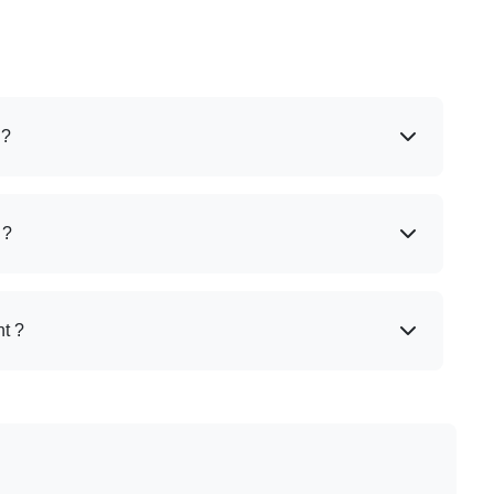
 ?
 ?
t ?