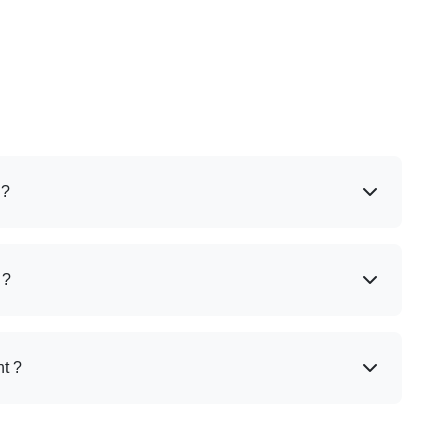
 ?
 ?
t ?