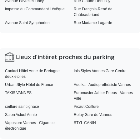
Avenue Favrel et Lincy
Rue Claude Debussy
Impasse du Commandant Lévêque
Rue François-René de
Châteaubriand
Avenue Saint-Symphorien
Rue Madame Lagarde
Lieux d'intéret proches du parking
Contact Hôtel Anne de Bretagne
Ibis Styles Vannes Gare Centre
deux etoiles
Urban Style Hôtel de France
Audika - Audioprothésiste Vannes
TAXIS VANNES
Euromaster Jahier Pneus - Vannes
Ville
coiffure saint ignace
Picaut Coiffure
Salon Actuel Annie
Relay Gare de Vannes
Vapostore Vannes - Cigarette
STYL CANIN
électronique