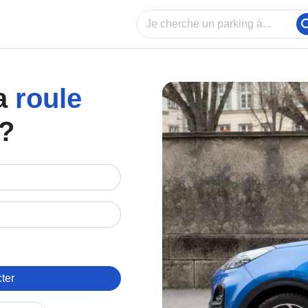
a
roule
 ?
ter