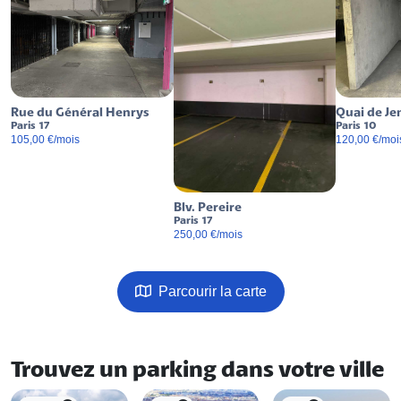
Rue du Général Henrys
Quai de J
Paris 17
Paris 10
105,00 €/mois
120,00 €/moi
Blv. Pereire
Paris 17
250,00 €/mois
Parcourir la carte
Trouvez un parking dans votre ville