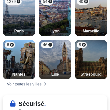
1279
54
40
Paris
Lyon
Marseille
6
46
8
Nantes
Lille
Strasbourg
Voir toutes les villes
Sécurisé
.