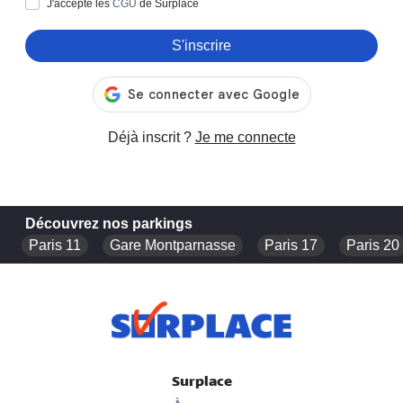
J'accepte les
CGU
de Surplace
S'inscrire
Déjà inscrit ?
Je me connecte
Découvrez nos parkings
Paris 11
Gare Montparnasse
Paris 17
Paris 20
Surplace