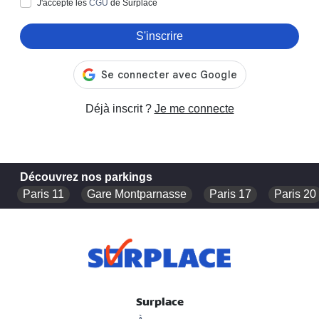
J'accepte les
CGU
de Surplace
S'inscrire
Déjà inscrit ?
Je me connecte
Découvrez nos parkings
Paris 11
Gare Montparnasse
Paris 17
Paris 20
Surplace